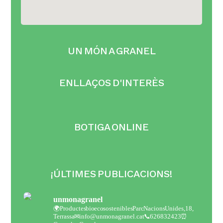
UN MÓN A GRANEL
ENLLAÇOS D'INTERÈS
BOTIGA ONLINE
¡ÚLTIMES PUBLICACIONS!
unmonagranel
🌍Productes bio eco sostenibles
Parc Nacions Unides,18,
Terrassa
✉ info@unmonagranel.cat
📞 626832423
⏰