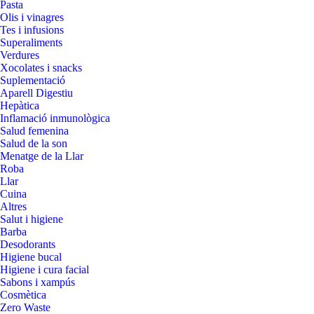
Pasta
Olis i vinagres
Tes i infusions
Superaliments
Verdures
Xocolates i snacks
Suplementació
Aparell Digestiu
Hepàtica
Inflamació inmunològica
Salud femenina
Salud de la son
Menatge de la Llar
Roba
Llar
Cuina
Altres
Salut i higiene
Barba
Desodorants
Higiene bucal
Higiene i cura facial
Sabons i xampús
Cosmètica
Zero Waste