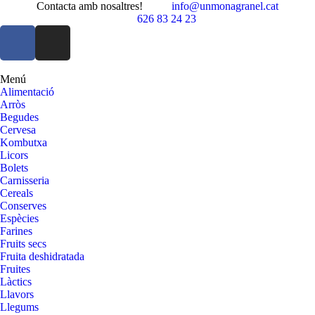
Contacta amb nosaltres!
info@unmonagranel.cat
626 83 24 23
Menú
Alimentació
Arròs
Begudes
Cervesa
Kombutxa
Licors
Bolets
Carnisseria
Cereals
Conserves
Espècies
Farines
Fruits secs
Fruita deshidratada
Fruites
Làctics
Llavors
Llegums