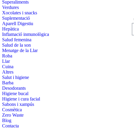
Superaliments
Verdures
Xocolates i snacks
Suplementació
Aparell Digestiu
Hepàtica
Inflamació inmunològica
Salud femenina
Salud de la son
Menatge de la Llar
Roba
Llar
Cuina
Altres
Salut i higiene
Barba
Desodorants
Higiene bucal
Higiene i cura facial
Sabons i xampús
Cosmètica
Zero Waste
Blog
Contacta