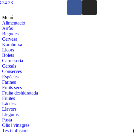
3 24 23
Menú
Alimentació
Arròs
Begudes
Cervesa
Kombutxa
Licors
Bolets
Carnisseria
Cereals
Conserves
Espècies
Farines
Fruits secs
Fruita deshidratada
Fruites
Làctics
Llavors
Llegums
Pasta
Olis i vinagres
Tes i infusions