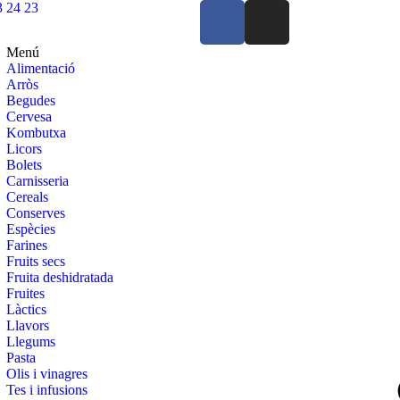
3 24 23
Menú
Alimentació
Arròs
Begudes
Cervesa
Kombutxa
Licors
Bolets
Carnisseria
Cereals
Conserves
Espècies
Farines
Fruits secs
Fruita deshidratada
Fruites
Làctics
Llavors
Llegums
Pasta
Olis i vinagres
Tes i infusions