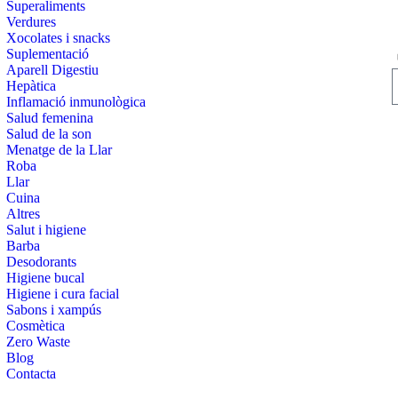
Superaliments
Verdures
Xocolates i snacks
Suplementació
Aparell Digestiu
Hepàtica
Inflamació inmunològica
Salud femenina
Salud de la son
Menatge de la Llar
Roba
Llar
Cuina
Altres
Salut i higiene
Barba
Desodorants
Higiene bucal
Higiene i cura facial
Sabons i xampús
Cosmètica
Zero Waste
Blog
Contacta