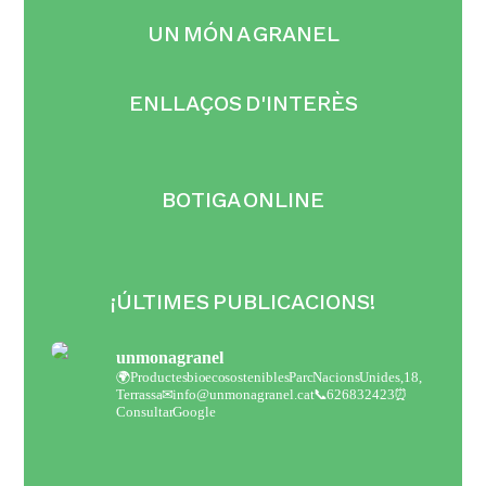
UN MÓN A GRANEL
ENLLAÇOS D'INTERÈS
BOTIGA ONLINE
¡ÚLTIMES PUBLICACIONS!
unmonagranel
🌍Productes bio eco sostenibles
Parc Nacions Unides,18,
Terrassa
✉ info@unmonagranel.cat
📞 626832423
⏰
Consultar Google