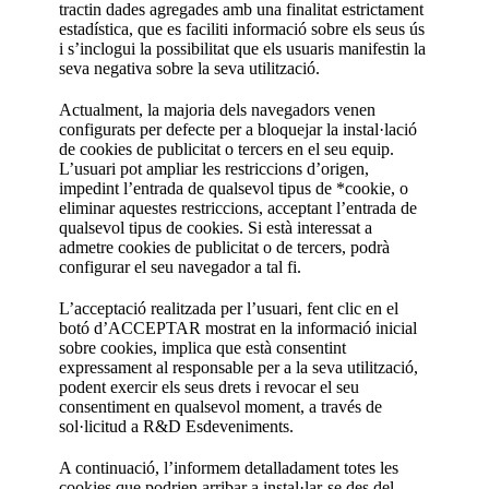
tractin dades agregades amb una finalitat estrictament
estadística, que es faciliti informació sobre els seus ús
i s’inclogui la possibilitat que els usuaris manifestin la
seva negativa sobre la seva utilització.
Actualment, la majoria dels navegadors venen
configurats per defecte per a bloquejar la instal·lació
de cookies de publicitat o tercers en el seu equip.
L’usuari pot ampliar les restriccions d’origen,
impedint l’entrada de qualsevol tipus de *cookie, o
eliminar aquestes restriccions, acceptant l’entrada de
qualsevol tipus de cookies. Si està interessat a
admetre cookies de publicitat o de tercers, podrà
configurar el seu navegador a tal fi.
L’acceptació realitzada per l’usuari, fent clic en el
botó d’ACCEPTAR mostrat en la informació inicial
sobre cookies, implica que està consentint
expressament al responsable per a la seva utilització,
podent exercir els seus drets i revocar el seu
consentiment en qualsevol moment, a través de
sol·licitud a R&D Esdeveniments.
A continuació, l’informem detalladament totes les
cookies que podrien arribar a instal·lar-se des del