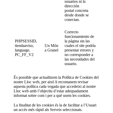
usuarios ni la
dirección
postal concreta
desde donde se
conectan.
Correcto
funcionamiento de
PHPSESSID,
la página sin las
tiendaaviso,
Un Món
cuales el site podría
language,
a Granel
presentar errores y
PC_FF_V2
no corresponder a
las necesidades del
usuario.
És possible que actualitzem la Política de Cookies del
nostre Lloc web, per això li recomanem revisar
aquesta política cada vegada que accedeixi al nostre
Lloc web amb l’objectiu d’estar adequadament
informat sobre com i per a què usem les cookies.
La finalitat de les cookies és la de facilitar a l’Usuari
un accés més ràpid als Serveis seleccionats.