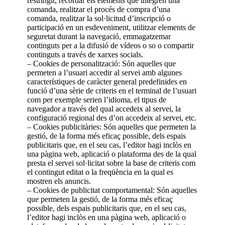
restringit, recordar els elements que integren una
comanda, realitzar el procés de compra d’una
comanda, realitzar la sol·licitud d’inscripció o
participació en un esdeveniment, utilitzar elements de
seguretat durant la navegació, emmagatzemar
continguts per a la difusió de vídeos o so o compartir
continguts a través de xarxes socials.
– Cookies de personalització: Són aquelles que
permeten a l’usuari accedir al servei amb algunes
característiques de caràcter general predefinides en
funció d’una sèrie de criteris en el terminal de l’usuari
com per exemple serien l’idioma, el tipus de
navegador a través del qual accedeix al servei, la
configuració regional des d’on accedeix al servei, etc.
– Cookies publicitàries: Són aquelles que permeten la
gestió, de la forma més eficaç possible, dels espais
publicitaris que, en el seu cas, l’editor hagi inclòs en
una pàgina web, aplicació o plataforma des de la qual
presta el servei sol·licitat sobre la base de criteris com
el contingut editat o la freqüència en la qual es
mostren els anuncis.
– Cookies de publicitat comportamental: Són aquelles
que permeten la gestió, de la forma més eficaç
possible, dels espais publicitaris que, en el seu cas,
l’editor hagi inclòs en una pàgina web, aplicació o