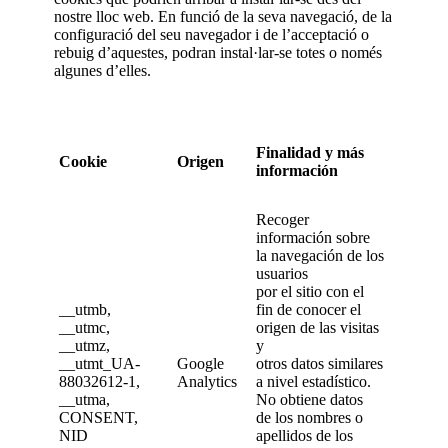
nostre lloc web. En funció de la seva navegació, de la
configuració del seu navegador i de l’acceptació o
rebuig d’aquestes, podran instal·lar-se totes o només
algunes d’elles.
Finalidad y más
Cookie
Origen
información
Recoger
información sobre
la navegación de los
usuarios
por el sitio con el
__utmb,
fin de conocer el
__utmc,
origen de las visitas
__utmz,
y
__utmt_UA-
Google
otros datos similares
88032612-1,
Analytics
a nivel estadístico.
__utma,
No obtiene datos
CONSENT,
de los nombres o
NID
apellidos de los