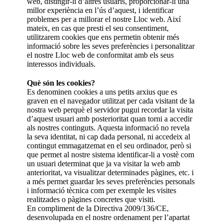
web, distingir-li d’altres usuaris, proporcionar-li una
millor experiència en l’ús d’aquest, i identificar
problemes per a millorar el nostre Lloc web. Així
mateix, en cas que presti el seu consentiment,
utilitzarem cookies que ens permetin obtenir més
informació sobre les seves preferències i personalitzar
el nostre Lloc web de conformitat amb els seus
interessos individuals.
Què són les cookies?
Es denominen cookies a uns petits arxius que es
graven en el navegador utilitzat per cada visitant de la
nostra web perquè el servidor pugui recordar la visita
d’aquest usuari amb posterioritat quan torni a accedir
als nostres continguts. Aquesta informació no revela
la seva identitat, ni cap dada personal, ni accedeix al
contingut emmagatzemat en el seu ordinador, però si
que permet al nostre sistema identificar-li a vostè com
un usuari determinat que ja va visitar la web amb
anterioritat, va visualitzar determinades pàgines, etc. i
a més permet guardar les seves preferències personals
i informació tècnica com per exemple les visites
realitzades o pàgines concretes que visiti.
En compliment de la Directiva 2009/136/CE,
desenvolupada en el nostre ordenament per l’apartat