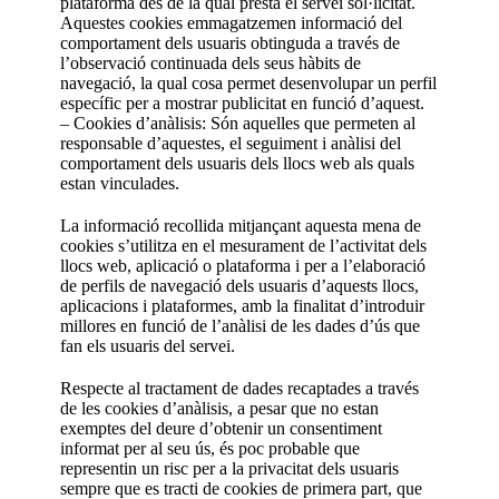
plataforma des de la qual presta el servei sol·licitat.
Aquestes cookies emmagatzemen informació del
comportament dels usuaris obtinguda a través de
l’observació continuada dels seus hàbits de
navegació, la qual cosa permet desenvolupar un perfil
específic per a mostrar publicitat en funció d’aquest.
– Cookies d’anàlisis: Són aquelles que permeten al
responsable d’aquestes, el seguiment i anàlisi del
comportament dels usuaris dels llocs web als quals
estan vinculades.
La informació recollida mitjançant aquesta mena de
cookies s’utilitza en el mesurament de l’activitat dels
llocs web, aplicació o plataforma i per a l’elaboració
de perfils de navegació dels usuaris d’aquests llocs,
aplicacions i plataformes, amb la finalitat d’introduir
millores en funció de l’anàlisi de les dades d’ús que
fan els usuaris del servei.
Respecte al tractament de dades recaptades a través
de les cookies d’anàlisis, a pesar que no estan
exemptes del deure d’obtenir un consentiment
informat per al seu ús, és poc probable que
representin un risc per a la privacitat dels usuaris
sempre que es tracti de cookies de primera part, que