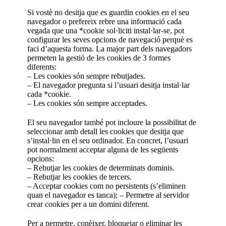
Si vostè no desitja que es guardin cookies en el seu
navegador o prefereix rebre una informació cada
vegada que una *cookie sol·liciti instal·lar-se, pot
configurar les seves opcions de navegació perquè es
faci d’aquesta forma. La major part dels navegadors
permeten la gestió de les cookies de 3 formes
diferents:
– Les cookies són sempre rebutjades.
– El navegador pregunta si l’usuari desitja instal·lar
cada *cookie.
– Les cookies són sempre acceptades.
El seu navegador també pot incloure la possibilitat de
seleccionar amb detall les cookies que desitja que
s’instal·lin en el seu ordinador. En concret, l’usuari
pot normalment acceptar alguna de les següents
opcions:
– Rebutjar les cookies de determinats dominis.
– Rebutjar les cookies de tercers.
– Acceptar cookies com no persistents (s’eliminen
quan el navegador es tanca); – Permetre al servidor
crear cookies per a un domini diferent.
Per a permetre, conèixer, bloquejar o eliminar les