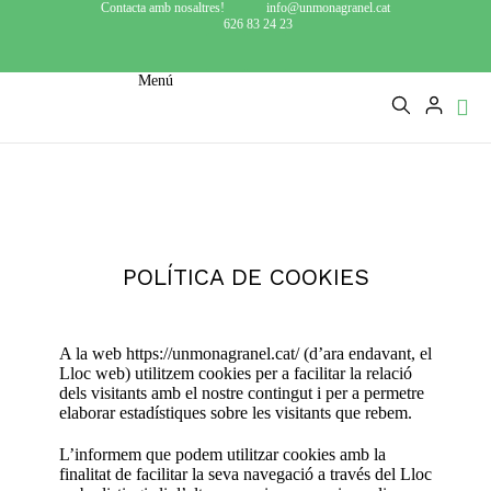
Contacta amb nosaltres!
info@unmonagranel.cat
626 83 24 23
Menú
POLÍTICA DE COOKIES
A la web https://unmonagranel.cat/ (d’ara endavant, el
Lloc web) utilitzem cookies per a facilitar la relació
dels visitants amb el nostre contingut i per a permetre
elaborar estadístiques sobre les visitants que rebem.
L’informem que podem utilitzar cookies amb la
finalitat de facilitar la seva navegació a través del Lloc