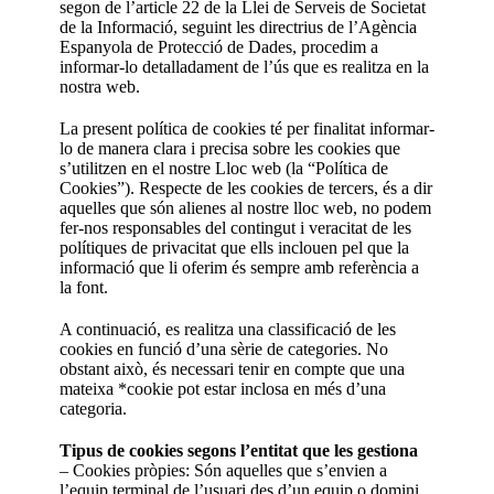
segon de l’article 22 de la Llei de Serveis de Societat
de la Informació, seguint les directrius de l’Agència
Espanyola de Protecció de Dades, procedim a
informar-lo detalladament de l’ús que es realitza en la
nostra web.
La present política de cookies té per finalitat informar-
lo de manera clara i precisa sobre les cookies que
s’utilitzen en el nostre Lloc web (la “Política de
Cookies”). Respecte de les cookies de tercers, és a dir
aquelles que són alienes al nostre lloc web, no podem
fer-nos responsables del contingut i veracitat de les
polítiques de privacitat que ells inclouen pel que la
informació que li oferim és sempre amb referència a
la font.
A continuació, es realitza una classificació de les
cookies en funció d’una sèrie de categories. No
obstant això, és necessari tenir en compte que una
mateixa *cookie pot estar inclosa en més d’una
categoria.
Tipus de cookies segons l’entitat que les gestiona
– Cookies pròpies: Són aquelles que s’envien a
l’equip terminal de l’usuari des d’un equip o domini