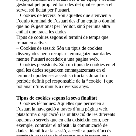
gestionat pel propi editor i des del qual es presta el
servei sol·licitat per l’usuari.
– Cookies de tercers: Són aquelles que s’envien a
l’equip terminal de l’usuari des d’un equip o domini
que no és gestionat per l’editor, sinó per una altra
entitat que tracta les dades
Tipus de cookies segons el termini de temps que
romanen actives
– Cookies de sessió: Són un tipus de cookies
dissenyades per a recaptar i emmagatzemar dades
mentre l’usuari accedeix a una pàgina web.
– Cookies persistents: Són un tipus de cookies en el
qual les dades segueixen emmagatzemats en el
terminal i poden ser accedits i tractats durant un
període definit pel responsable de la *cookie, i que
pot anar d’uns minuts a diversos anys.
Tipus de cookies segons la seva finalitat
– Cookies tècniques: Aquelles que permeten a
l’usuari la navegació a través d’una pàgina web,
plataforma o aplicació i la utilització de les diferents
opcions o serveis que en ella existeixin com, per
exemple, controlar el trànsit i la comunicació de
dades, identificar la sessió, accedir a parts d’accés