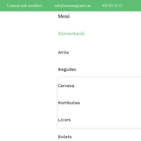
Contacta amb nosaltres!
info@unmonagranel.cat
626 83 24 23
Menú
Alimentació
Arròs
Begudes
Cervesa
Kombutxa
Licors
Bolets