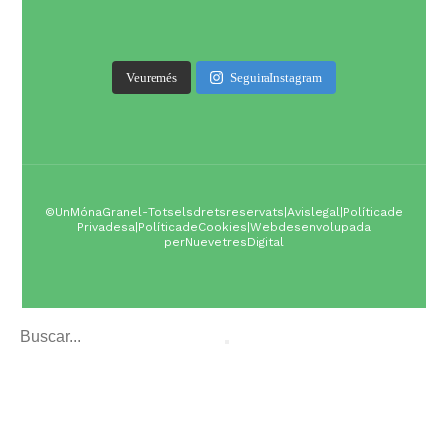
Veure més
Seguir a Instagram
© Un Món a Granel - Tots els drets reservats |
Avis legal
|
Política de
Privadesa
|
Política de Cookies
| Web desenvolupada
per
Nuevetres Digital