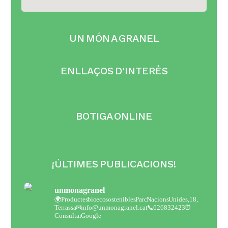
UN MÓN A GRANEL
ENLLAÇOS D'INTERÈS
BOTIGA ONLINE
¡ÚLTIMES PUBLICACIONS!
unmonagranel
🌍Productes bio eco sostenibles
Parc Nacions Unides,18,
Terrassa
✉ info@unmonagranel.cat
📞 626832423
⏰
Consultar Google