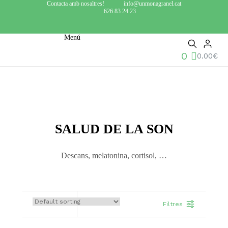
Contacta amb nosaltres!
info@unmonagranel.cat
626 83 24 23
Menú
0
0.00
€
SALUD DE LA SON
Descans, melatonina, cortisol, …
Filtres