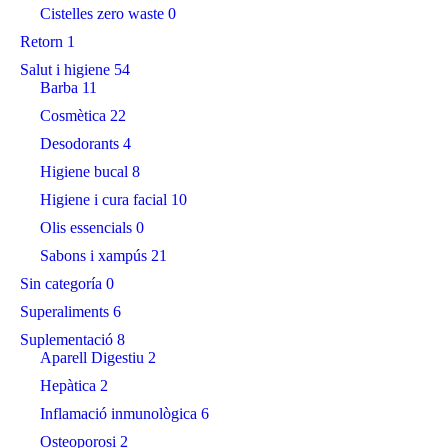
Cistelles zero waste
0
Retorn
1
Salut i higiene
54
Barba
11
Cosmètica
22
Desodorants
4
Higiene bucal
8
Higiene i cura facial
10
Olis essencials
0
Sabons i xampús
21
Sin categoría
0
Superaliments
6
Suplementació
8
Aparell Digestiu
2
Hepàtica
2
Inflamació inmunològica
6
Osteoporosi
2