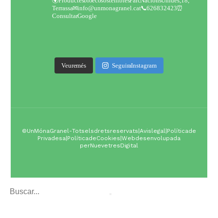
🌍Productes bio eco sostenibles
Parc Nacions Unides,18,
Terrassa
✉ info@unmonagranel.cat
📞 626832423
⏰
Consultar Google
Veure més
Seguir a Instagram
© Un Món a Granel - Tots els drets reservats |
Avis legal
|
Política de
Privadesa
|
Política de Cookies
| Web desenvolupada
per
Nuevetres Digital