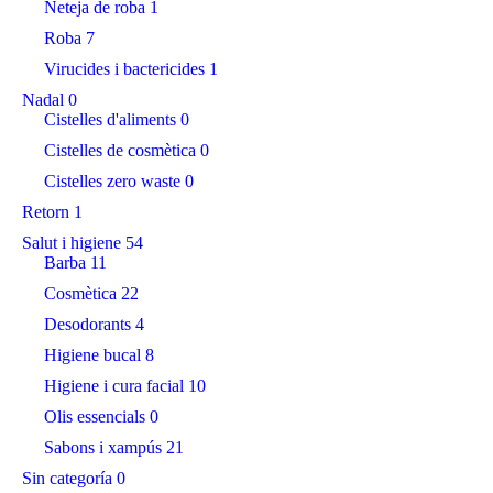
Neteja de roba
1
Roba
7
Virucides i bactericides
1
Nadal
0
Cistelles d'aliments
0
Cistelles de cosmètica
0
Cistelles zero waste
0
Retorn
1
Salut i higiene
54
Barba
11
Cosmètica
22
Desodorants
4
Higiene bucal
8
Higiene i cura facial
10
Olis essencials
0
Sabons i xampús
21
Sin categoría
0