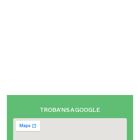
﹢
Add to cart
TROBA'NS A GOOGLE