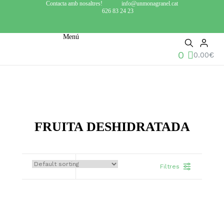
Contacta amb nosaltres!
info@unmonagranel.cat
626 83 24 23
Menú
0
0.00
€
FRUITA DESHIDRATADA
Filtres