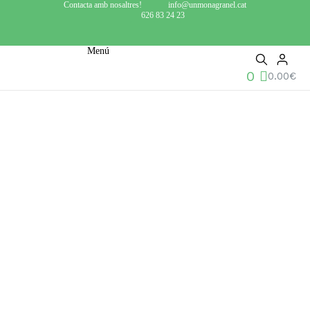
Contacta amb nosaltres!
info@unmonagranel.cat
626 83 24 23
Menú
0
0.00
€