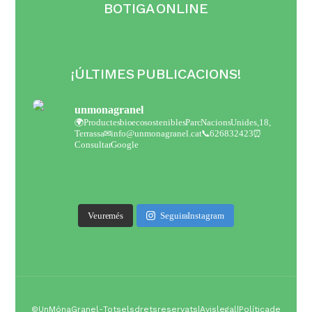
BOTIGA ONLINE
¡ÚLTIMES PUBLICACIONS!
unmonagranel
🌍Productes bio eco sostenibles
Parc Nacions Unides,18,
Terrassa
✉ info@unmonagranel.cat
📞 626832423
⏰
Consultar Google
Veure més
Seguir a Instagram
© Un Món a Granel - Tots els drets reservats |
Avis legal
|
Política de