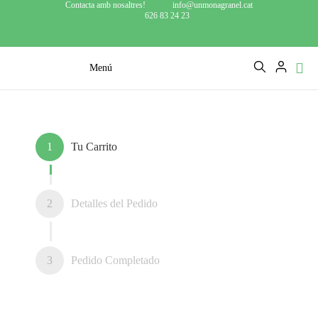
Contacta amb nosaltres!
info@unmonagranel.cat
626 83 24 23
Menú
1
Tu Carrito
2
Detalles del Pedido
3
Pedido Completado