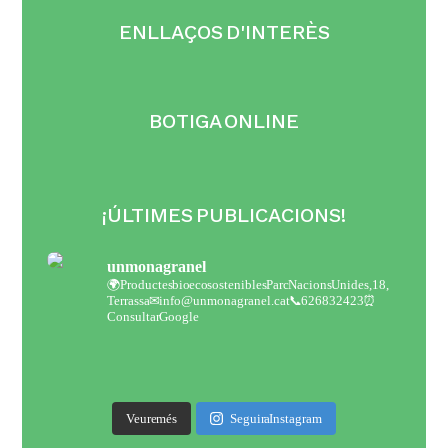
ENLLAÇOS D'INTERÈS
BOTIGA ONLINE
¡ÚLTIMES PUBLICACIONS!
unmonagranel
🌍Productes bio eco sostenibles
Parc Nacions Unides,18,
Terrassa
✉ info@unmonagranel.cat
📞 626832423
⏰
Consultar Google
Veure més
Seguir a Instagram