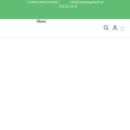
Contacta amb nosaltres!
info@unmonagranel.cat
626 83 24 23
Menú