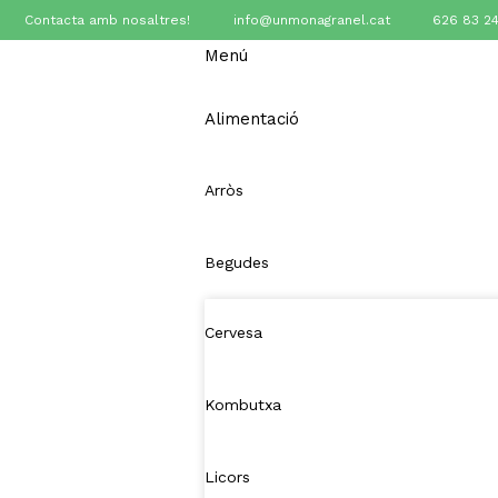
Contacta amb nosaltres!
info@unmonagranel.cat
626 83 24
Menú
Alimentació
Arròs
Begudes
Cervesa
Kombutxa
Licors