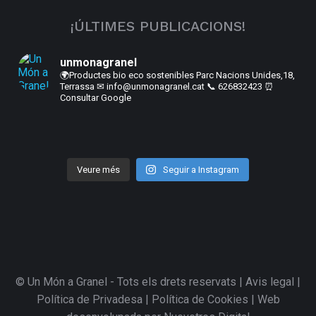
¡ÚLTIMES PUBLICACIONS!
unmonagranel
🌍Productes bio eco sostenibles
Parc Nacions Unides,18,
Terrassa
✉ info@unmonagranel.cat
📞 626832423
⏰
Consultar Google
Veure més
Seguir a Instagram
© Un Món a Granel - Tots els drets reservats |
Avis legal
|
Política de Privadesa
|
Política de Cookies
| Web