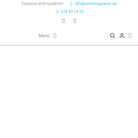
Contacta amb nosaltres!
info@unmonagranel.cat
626 83 24 23
Menú