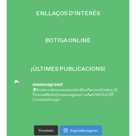
ENLLAÇOS D'INTERÈS
BOTIGA ONLINE
¡ÚLTIMES PUBLICACIONS!
unmonagranel
🌍Productes bio eco sostenibles
Parc Nacions Unides,18,
Terrassa
✉ info@unmonagranel.cat
📞 626832423
⏰
Consultar Google
Veure més
Seguir a Instagram