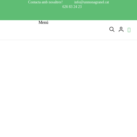
Contacta amb nosaltres!
info@unmonagranel.cat
626 83 24 23
Menú