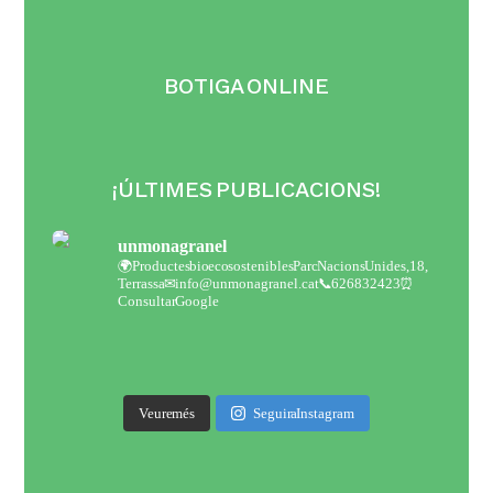
BOTIGA ONLINE
¡ÚLTIMES PUBLICACIONS!
unmonagranel
🌍Productes bio eco sostenibles
Parc Nacions Unides,18,
Terrassa
✉ info@unmonagranel.cat
📞 626832423
⏰
Consultar Google
Veure més
Seguir a Instagram