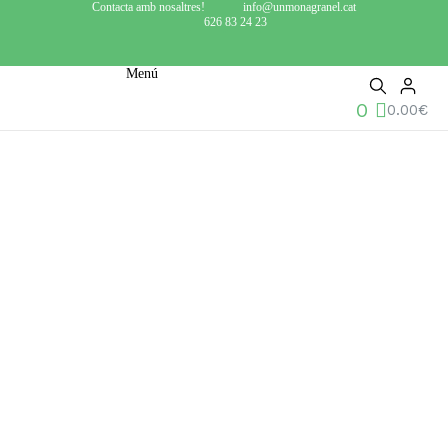
Contacta amb nosaltres!
info@unmonagranel.cat
626 83 24 23
Menú
0
0.00
€