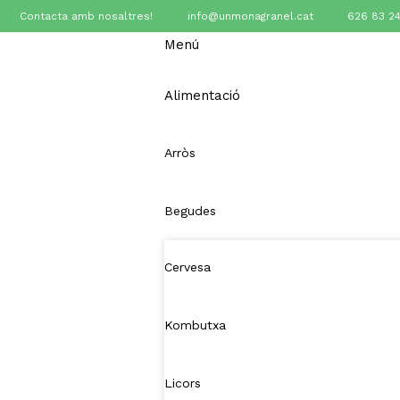
Contacta amb nosaltres!
info@unmonagranel.cat
626 83 24
Menú
Alimentació
Arròs
Begudes
Cervesa
Kombutxa
Licors